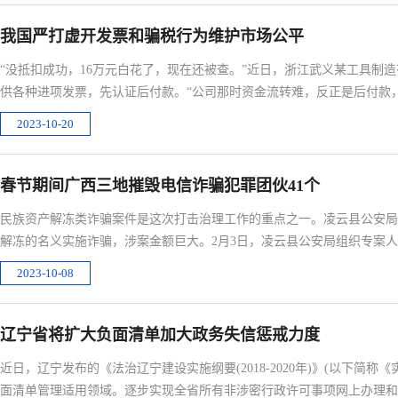
我国严打虚开发票和骗税行为维护市场公平
“没抵扣成功，16万元白花了，现在还被查。”近日，浙江武义某工具制造
供各种进项发票，先认证后付款。“公司那时资金流转难，反正是后付款，
2023-10-20
春节期间广西三地摧毁电信诈骗犯罪团伙41个
民族资产解冻类诈骗案件是这次打击治理工作的重点之一。凌云县公安局
解冻的名义实施诈骗，涉案金额巨大。2月3日，凌云县公安局组织专案
区
2023-10-08
辽宁省将扩大负面清单加大政务失信惩戒力度
近日，辽宁发布的《法治辽宁建设实施纲要(2018-2020年)》(以下
面清单管理适用领域。逐步实现全省所有非涉密行政许可事项网上办理和