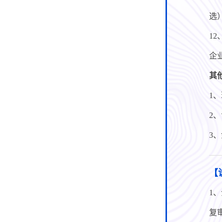
选
1
企业
其
1
2
3
【
1
复