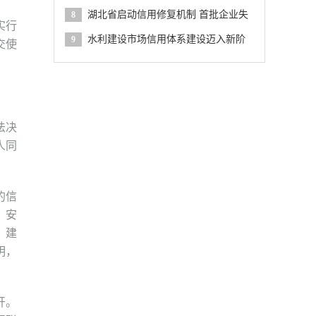
建筑和市政基础设施工程招标投标监管的指
湖北省启动信用修复机制 首批企业失
8
实行
导意见
信记录被删除
水利建设市场信用体系建设迈入新阶
9
交使
段
法决
人同
的信
、安
，建
明，
开。