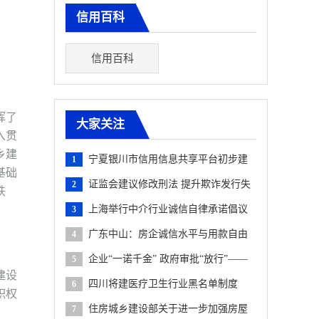
信用百科
信用百科
挥了
大家关注
入贯
乡建
宁夏银川市信用信息共享平台初步建
1
基础
成
证监会建议修改刑法 提升欺诈发行失
2
秩
信成本
上海举行中介行业诚信自律承诺倡议
3
大会
广东中山：房企诚信水平与用款自由
4
度挂钩
企业“一诺千金” 政府审批“放行”——
5
建设
北京经济技术开发区试点再造投资审批流程
四川将建医疗卫生行业黑名单制度
6
职权
住房城乡建设部关于进一步加强房屋
7