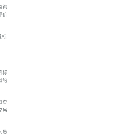
咨询
评价
投标
招标
履约
审查
交易
人员