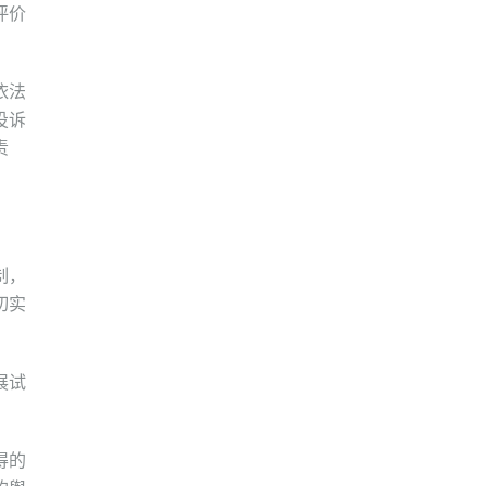
评价
依法
投诉
责
制，
切实
展试
得的