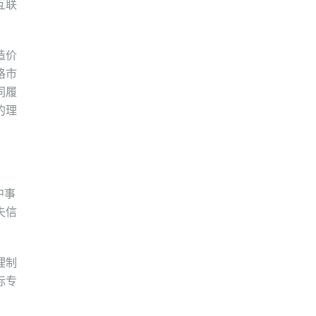
互联
造价
格市
同履
的理
中事
失信
理制
标专