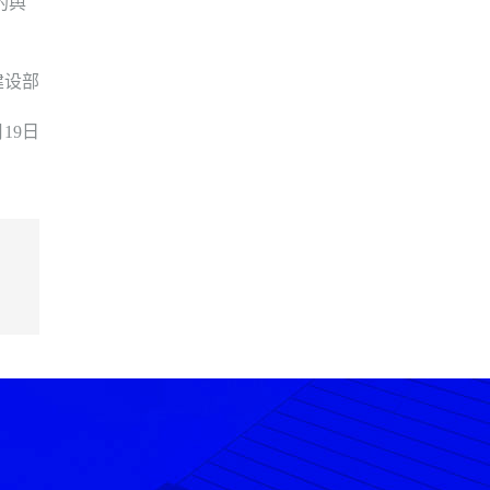
的舆
设部
19日