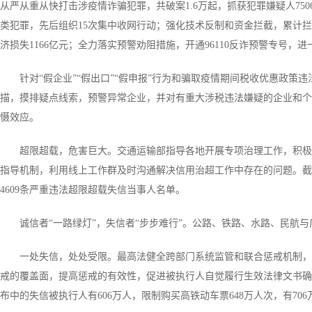
从严从重从快打击涉疫情诈骗犯罪，共破案1.6万起，抓获犯罪嫌疑人7
类犯罪，先后组织15次集中收网行动；强化技术反制和资金拦截，累计拦
济损失1166亿元；全力落实预警劝阻措施，开通96110反诈预警专号，
针对“假企业”“假出口”“假申报”行为和骗取疫情期间税收优惠政策
描，摸排疑点线索，预警异常企业，并对有重大涉税违法嫌疑的企业和个
慑效应。
超限超载，危害巨大。交通运输部指导各地开展专项治理工作，积极
指导机制，利用线上工作群及时沟通解决信用治超工作中存在的问题。截
4609条严重违法超限超载失信当事人名单。
诚信者“一路绿灯”，失信者“步步难行”。公路、铁路、水路、民航与
一处失信，处处受限。最高法健全跨部门系统监管和联合惩戒机制，
戒的覆盖面，提高惩戒的有效性，促进被执行人自觉履行生效法律文书确
布中的失信被执行人有606万人，限制购买高铁动车票648万人次，有70