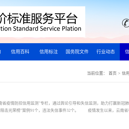
询
信用百科
信用标注
国务院文件
行业动态
当前位置：
首页
>
信
南省疫情防控信用监测”专栏，通过舆论引导和失信监测，助力打赢新冠
情阻击光荣榜”案例91个，违法失信事件32个。 疫情发生以来，云南省