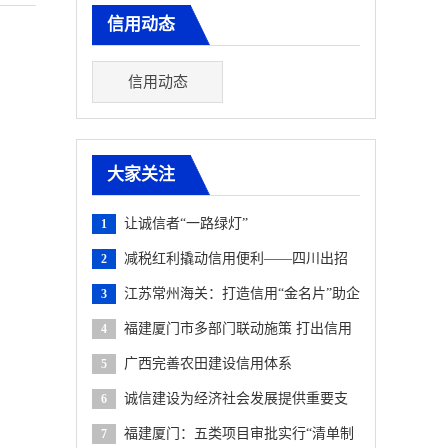
信用动态
信用动态
大家关注
让诚信者“一路绿灯”
1
减税红利撬动信用便利——四川出招
2
缓解民企融资难
江苏常州海关：打造信用“金名片”助企
3
抗压前行
福建厦门市多部门联动施策 打出信用
4
监管服务“组合拳”
广西完善农田建设信用体系
5
诚信建设为经济社会发展提供重要支
6
撑
福建厦门：五类项目审批实行“清单制
7